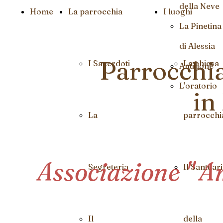
della Neve
Home
La parrocchia
I luoghi
La Pinetina
di Alessia
Parrocchia
I Sacerdoti
La chiesa
Antillone
L'oratorio
in
La
parrocchi
Associazione " A
Segreteria
Il Santuar
Il
della