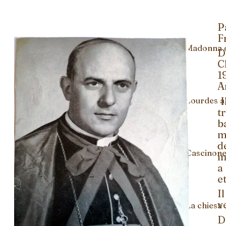
P
F
Catechismo
Madonna 
D
C
1
A
I
Lourdes a
t
b
m
d
Cascinon
i
a
e
I
v
La chiesa
D