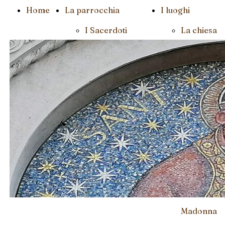
Home
La parrocchia
I luoghi
I Sacerdoti
La chiesa
La
parrocchia
Segreteria
Il Santuari
Il
della
Catechismo
Madonna d
Lourdes al
Cascinone
La chiesa
della
Madonna